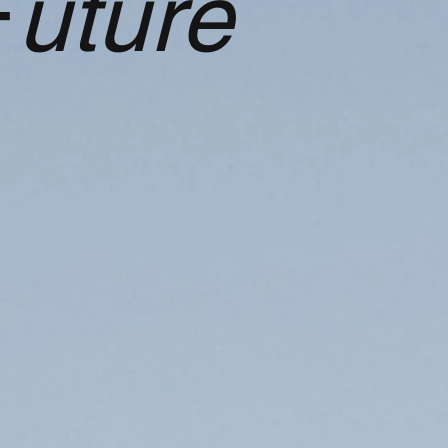
F
uture