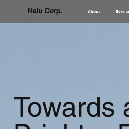
​Nalu Corp.
About
Servic
Towards 